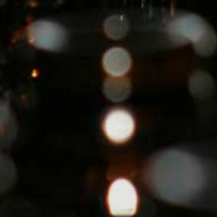
Over ons
Onze leveranciers
Veel gestelde vragen
Contact opnemen-nieuwsbrief aanvragen
Kelder restanten
-
een buitenkans!
Herroeping
ELZAS GRAND CRU v.o.f.
Bodenmeer 25
3446 JK Woerden