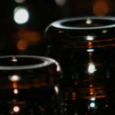
Deze wijn komt van één van
de beroemdste besloten
wijngaarden in de Elzas. De
ligging in de Grand Cru
Goldert, net noordelijk van
Gueberschwihr, is uniek en
eigendom van de Burn
familie.
Mooie mineraliteit en veel
citrus, met name limoen. De
mooie lange afdronk is ruim,
zacht, spannend.
Goed met wit vlees,
champignons, gegrilde
groente en vis
Zeker nog 5 jaar te houden.