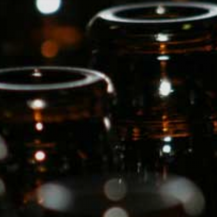
beide druiven samensmelten
tot een wijn van het terroir.
Rijping één jaar op het vat en
darna 2 jaar in de fles.
Mooie zuren onstaan in de
vulkanische grond
Over ons
Onze leveranciers
Veel gestelde vragen