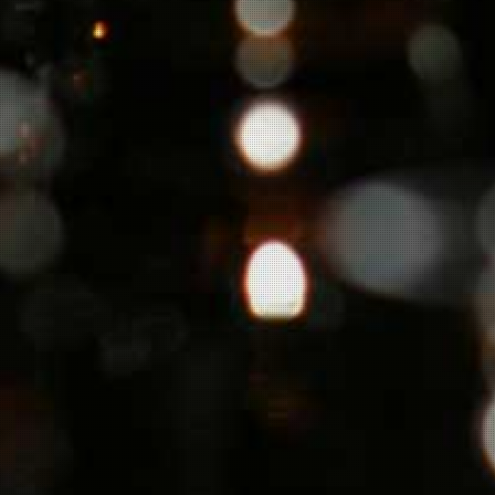
Contact opnemen-nieuwsbrief aanvragen
Kelder restanten
-
een buitenkans!
Herroeping
ELZAS GRAND CRU v.o.f.
Bodenmeer 25
3446 JK Woerden
info@elzasgrandcru.nl
BTW nr. NL 8225.16.202B01
KvK 50006142
Algemene Voorwaarden 2026 Docx
Download