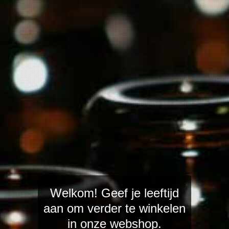
Cru Spiegel 2
Sale!
€ 18,75
€ 19,75
In winkelwagen
Goud gele kleur. In de neus een 
Een afdronk met grapefruit.
Op dit moment te drinken en eve
Welkom! Geef je leeftijd
liggen.
aan om verder te winkelen
in onze webshop.