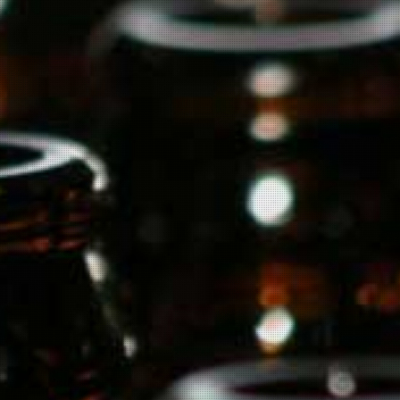
019 - bio
vleugje limoen, abrokoos en petrol.
ntueel nog enkele jaren laten