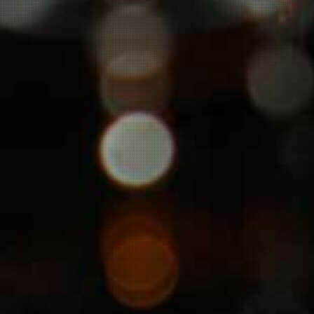
Veel gestelde vragen
Contact opnemen-nieuwsbrief aanvragen
Kelder restanten
-
een buitenkans!
Herroeping
ELZAS GRAND CRU v.o.f.
Bodenmeer 25
3446 JK Woerden
info@elzasgrandcru.nl
BTW nr. NL 8225.16.202B01
KvK 50006142
Algemene Voorwaarde
Docx