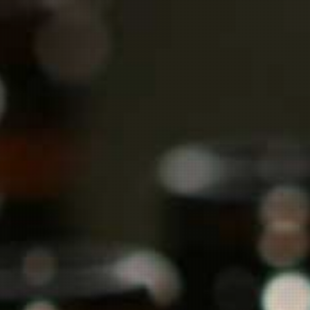
Wij hebben een pallet vol met wijn ontvangen.
U kunt weer bestel
HOME
WEBSHOP
Loberger, Ri