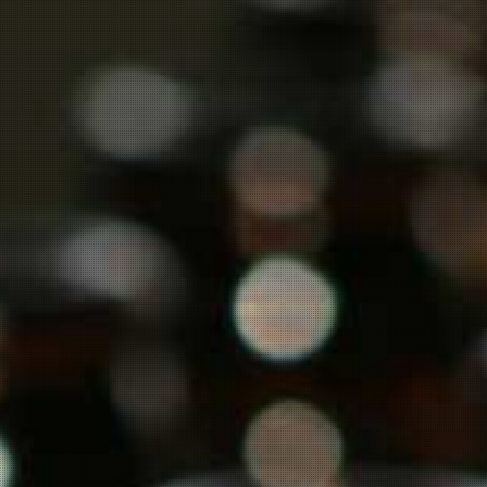
len.
esling Grand