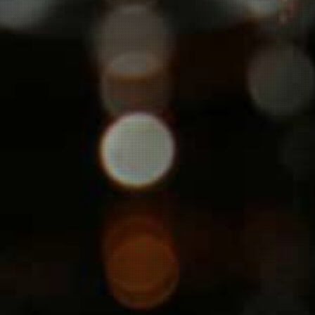
Veel gestelde vragen
Contact opnemen-nieuwsbrief aanvragen
Kelder restanten
-
een buitenkans!
Herroeping
ELZAS GRAND CRU v.o.f.
Bodenmeer 25
3446 JK Woerden
info@elzasgrandcru.nl
BTW nr. NL 8225.16.202B01
KvK 50006142
Algemene Voorwaarden
Docx