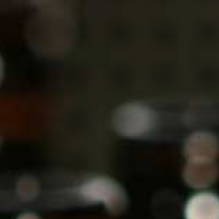
Wij hebben een pallet vol met wijn ontvangen.
U kunt weer bestell
HOME
WEBSHOP
Bruno Sorg, 