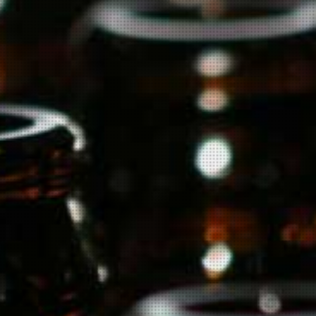
24
urztraminer.