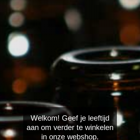
Moelleux 20
€ 14,35
In winkelwagen
Een mooie half droge zachte gew
Restsuiker 18 gram per liter.
Welkom! Geef je leeftijd
aan om verder te winkelen
in onze webshop.